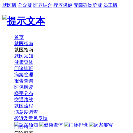
就医版
公众版
医养结合
疗养保健
无障碍浏览版
员工版
首页
就医指南
就医指南
就医须知
健康查体
门诊排班
病案管理
报告查询
医保解读
楼宇分布
交通路线
就医流程
满意度调查
投诉及意见反馈
就医须知
健康查体
门诊排班
病案邮寄
门诊科室