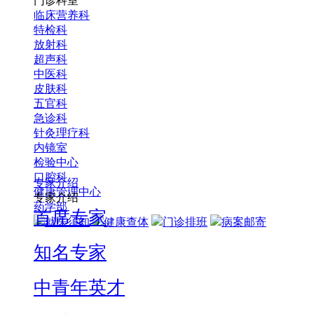
门诊科室
临床营养科
特检科
放射科
超声科
中医科
皮肤科
五官科
急诊科
针灸理疗科
内镜室
检验中心
口腔科
专家介绍
健康管理中心
专家介绍
药学部
首席专家
就医须知
健康查体
门诊排班
病案邮寄
知名专家
中青年英才