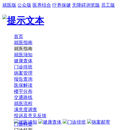
就医版
公众版
医养结合
疗养保健
无障碍浏览版
员工版
首页
就医指南
就医指南
就医须知
健康查体
门诊排班
病案管理
报告查询
医保解读
楼宇分布
交通路线
就医流程
满意度调查
投诉及意见反馈
就医须知
健康查体
门诊排班
病案邮寄
门诊科室