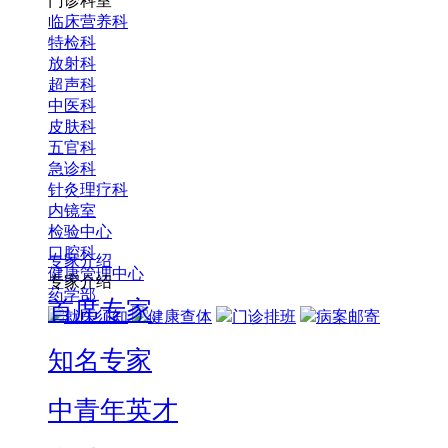
门诊科室
临床营养科
特检科
放射科
超声科
中医科
皮肤科
五官科
急诊科
针灸理疗科
内镜室
检验中心
口腔科
专家介绍
健康管理中心
专家介绍
药学部
首席专家
就医须知
健康查体
门诊排班
病案邮寄
知名专家
中青年英才