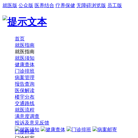
就医版
公众版
医养结合
疗养保健
无障碍浏览版
员工版
首页
就医指南
就医指南
就医须知
健康查体
门诊排班
病案管理
报告查询
医保解读
楼宇分布
交通路线
就医流程
满意度调查
投诉及意见反馈
就医须知
健康查体
门诊排班
病案邮寄
门诊科室