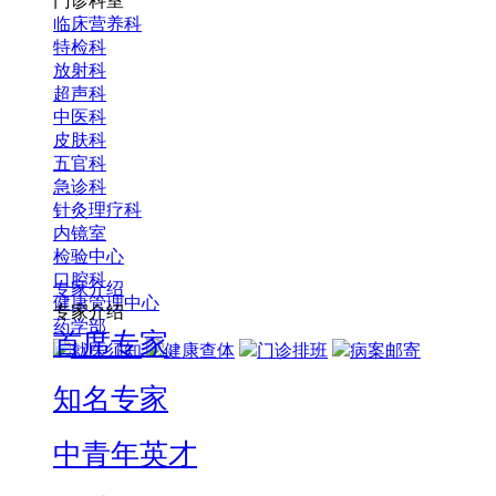
门诊科室
临床营养科
特检科
放射科
超声科
中医科
皮肤科
五官科
急诊科
针灸理疗科
内镜室
检验中心
口腔科
专家介绍
健康管理中心
专家介绍
药学部
首席专家
就医须知
健康查体
门诊排班
病案邮寄
知名专家
中青年英才