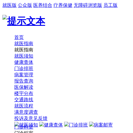
就医版
公众版
医养结合
疗养保健
无障碍浏览版
员工版
首页
就医指南
就医指南
就医须知
健康查体
门诊排班
病案管理
报告查询
医保解读
楼宇分布
交通路线
就医流程
满意度调查
投诉及意见反馈
就医须知
健康查体
门诊排班
病案邮寄
门诊科室